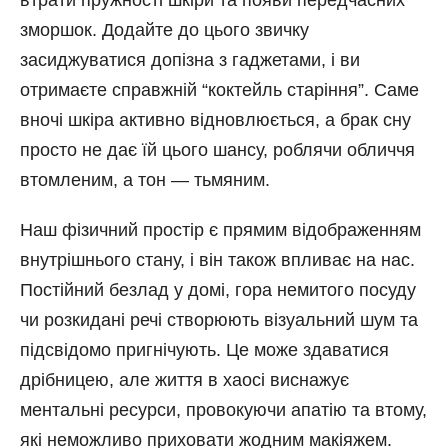
втрати пружності шкіри та появи передчасних
зморшок. Додайте до цього звичку
засиджуватися допізна з гаджетами, і ви
отримаєте справжній “коктейль старіння”. Саме
вночі шкіра активно відновлюється, а брак сну
просто не дає їй цього шансу, роблячи обличчя
втомленим, а тон — тьмяним.
Наш фізичний простір є прямим відображенням
внутрішнього стану, і він також впливає на нас.
Постійний безлад у домі, гора немитого посуду
чи розкидані речі створюють візуальний шум та
підсвідомо пригнічують. Це може здаватися
дрібницею, але життя в хаосі виснажує
ментальні ресурси, провокуючи апатію та втому,
які неможливо приховати жодним макіяжем.