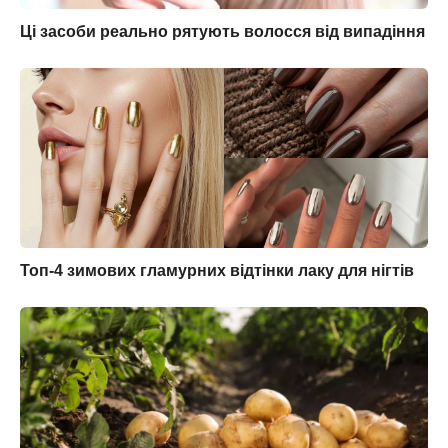
Ці засоби реально рятують волосся від випадіння
Топ-4 зимових гламурних відтінки лаку для нігтів