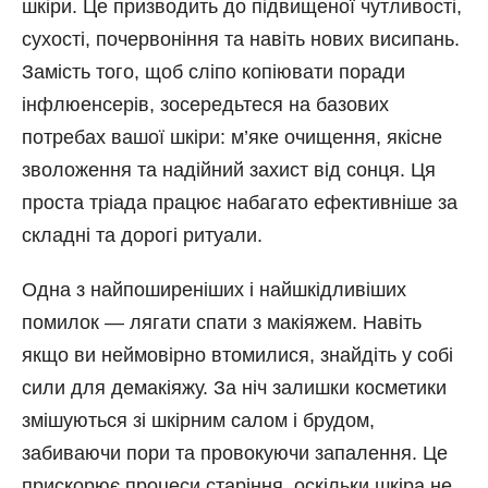
шкіри. Це призводить до підвищеної чутливості,
сухості, почервоніння та навіть нових висипань.
Замість того, щоб сліпо копіювати поради
інфлюенсерів, зосередьтеся на базових
потребах вашої шкіри: м’яке очищення, якісне
зволоження та надійний захист від сонця. Ця
проста тріада працює набагато ефективніше за
складні та дорогі ритуали.
Одна з найпоширеніших і найшкідливіших
помилок — лягати спати з макіяжем. Навіть
якщо ви неймовірно втомилися, знайдіть у собі
сили для демакіяжу. За ніч залишки косметики
змішуються зі шкірним салом і брудом,
забиваючи пори та провокуючи запалення. Це
прискорює процеси старіння, оскільки шкіра не