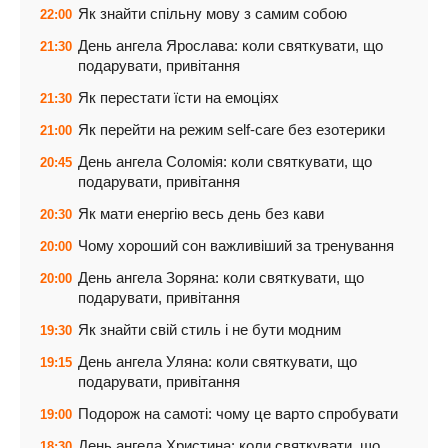
Як знайти спільну мову з самим собою
22:00
День ангела Ярослава: коли святкувати, що
21:30
подарувати, привітання
Як перестати їсти на емоціях
21:30
Як перейти на режим self-care без езотерики
21:00
День ангела Соломія: коли святкувати, що
20:45
подарувати, привітання
Як мати енергію весь день без кави
20:30
Чому хороший сон важливіший за тренування
20:00
День ангела Зоряна: коли святкувати, що
20:00
подарувати, привітання
Як знайти свій стиль і не бути модним
19:30
День ангела Уляна: коли святкувати, що
19:15
подарувати, привітання
Подорож на самоті: чому це варто спробувати
19:00
День ангела Христина: коли святкувати, що
18:30