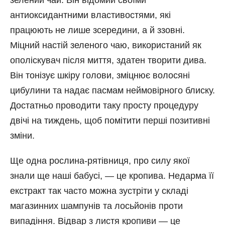
зелений чай. Він відомий своїми
антиоксидантними властивостями, які
працюють не лише зсередини, а й ззовні.
Міцний настій зеленого чаю, використаний як
ополіскувач після миття, здатен творити дива.
Він тонізує шкіру голови, зміцнює волосяні
цибулини та надає пасмам неймовірного блиску.
Достатньо проводити таку просту процедуру
двічі на тиждень, щоб помітити перші позитивні
зміни.
Ще одна рослина-рятівниця, про силу якої
знали ще наші бабусі, — це кропива. Недарма її
екстракт так часто можна зустріти у складі
магазинних шампунів та лосьйонів проти
випадіння. Відвар з листя кропиви — це