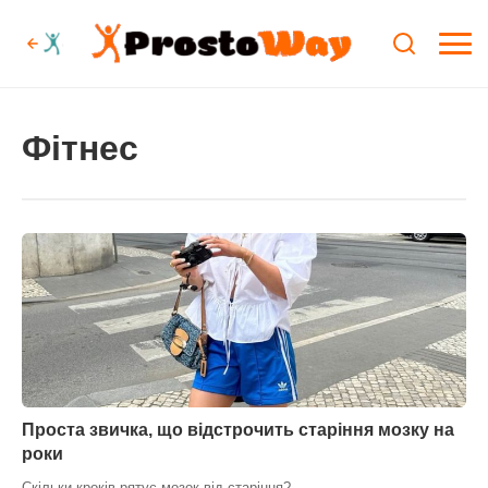
Фітнес
Проста звичка, що відстрочить старіння мозку на
роки
Скільки кроків рятує мозок від старіння?