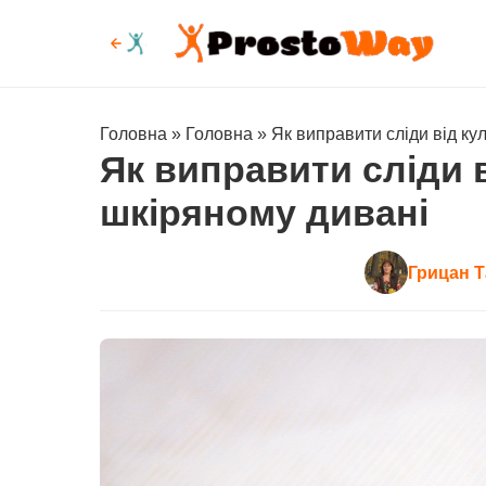
Головна
»
Головна
»
Як виправити сліди від ку
Як виправити сліди 
шкіряному дивані
Грицан Т