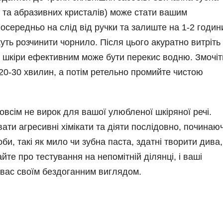
к та абразивних кристалів) може стати вашим
посередньо на слід від ручки та залиште на 1-2 годин
ть розчинити чорнило. Після цього акуратно витріть
ої шкіри ефективним може бути перекис водню. Змочіт
20-30 хвилин, а потім ретельно промийте чистою
зовсім не вирок для вашої улюбленої шкіряної речі.
ати агресивні хімікати та діяти послідовно, починаю
би, такі як мило чи зубна паста, здатні творити дива,
те про тестування на непомітній ділянці, і ваші
 вас своїм бездоганним виглядом.