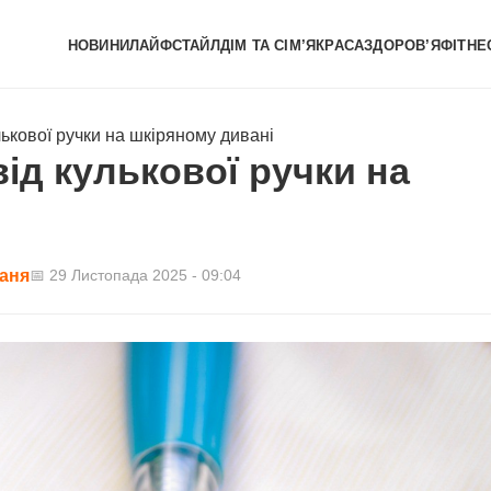
НОВИНИ
ЛАЙФСТАЙЛ
ДІМ ТА СІМ’Я
КРАСА
ЗДОРОВ’Я
ФІТНЕ
лькової ручки на шкіряному дивані
від кулькової ручки на
аня
📅 29 Листопада 2025 - 09:04