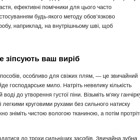
щастя, ефективні помічники для цього часто
стосуванням будь-якого методу обов’язково
иробу, наприклад, на внутрішньому шві, щоб
е зіпсують ваш виріб
способів, особливо для свіжих плям, — це звичайний
де господарське мило. Натріть невелику кількість
й воді до утворення густої піни. Візьміть м’яку ганчірк
і!) і легкими круговими рухами без сильного натиску
но зніміть чистою вологою тканиною, а потім протріт
вдатися до трохи сильніших засобів. Звичайна зубна