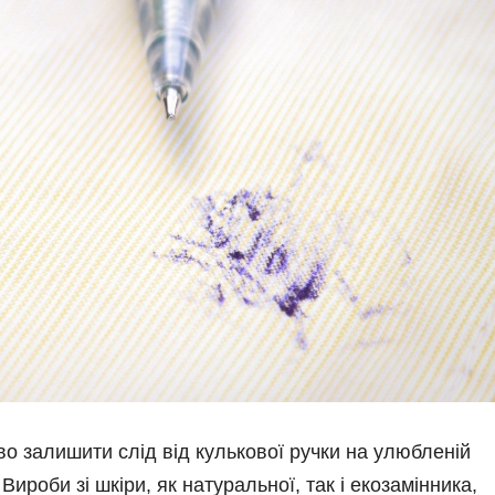
во залишити слід від кулькової ручки на улюбленій
 Вироби зі шкіри, як натуральної, так і екозамінника,