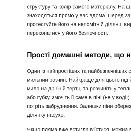
структуру та колір самого матеріалу. На 
знаходяться прямо у вас вдома. Перед за
протестуйте його на непомітній ділянці в
переконатися у його безпечності.
Прості домашні методи, що н
Один із найпростіших та найбезпечніших 
мильний розчин. Найкраще для цього підій
мила на дрібній тертці та розчиніть у теплі
або губку, змочіть її саме в піні (не у вод
потріть забруднення. Залишки піни обереж
ділянку насухо.
Якщо пляма вже встигла в’їстися, можна 