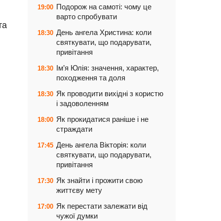
Подорож на самоті: чому це
19:00
варто спробувати
та
День ангела Христина: коли
18:30
святкувати, що подарувати,
привітання
Ім’я Юлія: значення, характер,
18:30
походження та доля
Як проводити вихідні з користю
18:30
і задоволенням
Як прокидатися раніше і не
18:00
страждати
День ангела Вікторія: коли
17:45
святкувати, що подарувати,
и
привітання
Як знайти і прожити свою
17:30
життєву мету
Як перестати залежати від
17:00
чужої думки