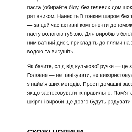
паста (обирайте білу, без гелевих домішо
рятівником. Нанесіть її тонким шаром без
— за цей час активні компоненти допоможу
пасту вологою губкою. Для виробів з біл
ним ватний диск, прикладіть до плями на 
водою та висушіть.
Як бачите, слід від кулькової ручки — це 
Головне — не панікувати, не використовув
з найм’якших методів. Прості домашні засо
якщо застосовувати їх правильно. Пам’ятай
шкіряні вироби ще довго будуть радувати