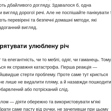
ють дбайливого догляду. Здавалося б, одна
 вигляд дорогої речі. Але не поспішайте панікувати 
ь перевірені та безпечні домашні методи, які
здоганний вигляд.
 врятувати улюблену річ
та елегантність, чи то меблі, одяг, чи гаманець. Тому
ься як справжня катастрофа. Перша реакція —
айшвидше стерти проблему. Проте саме тут криється
 не лише не видалити пляму, а й назавжди пошкодит
барвлений або потрісканий слід.
лом — діяти обережно та використовувати м’які
брати саме пасту від ручки, не зачепивши при цьому