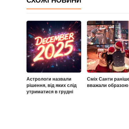
СХОЖІ НОВИНИ
Астрологи назвали
Сміх Санти раніш
рішення, від яких слід
вважали образою
утриматися в грудні