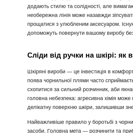
додають стилю та солідності, але вимага
необережна лінія може назавжди зіпсувати
прощатися з улюбленим аксесуаром. Існуют
допоможуть повернути вашому виробу бе
Сліди від ручки на шкірі: як
Шкіряні вироби — це інвестиція в комфорт 
поява чорнильної плями часто сприймаєт
схопитися за сильний розчинник, аби якн
головна небезпека: агресивна хімія може
делікатну поверхню шкіри, залишивши зне
Найважливіше правило у боротьбі з чорни
засоби. Головна мета — розчинити та при