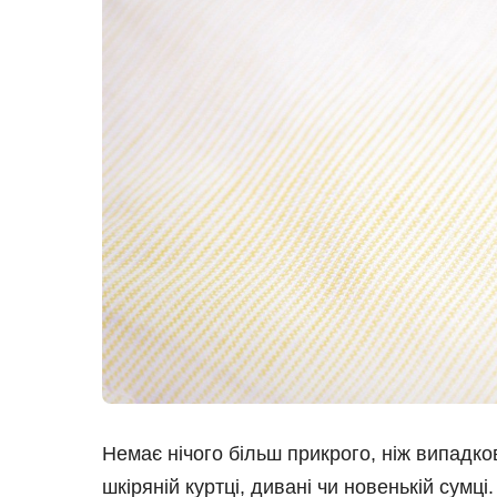
Немає нічого більш прикрого, ніж випадко
шкіряній куртці, дивані чи новенькій сумці.