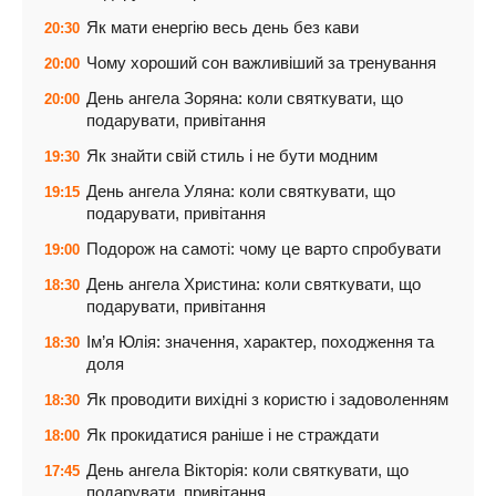
Як мати енергію весь день без кави
20:30
Чому хороший сон важливіший за тренування
20:00
День ангела Зоряна: коли святкувати, що
20:00
подарувати, привітання
Як знайти свій стиль і не бути модним
19:30
День ангела Уляна: коли святкувати, що
19:15
подарувати, привітання
Подорож на самоті: чому це варто спробувати
19:00
День ангела Христина: коли святкувати, що
18:30
подарувати, привітання
Ім’я Юлія: значення, характер, походження та
18:30
доля
Як проводити вихідні з користю і задоволенням
18:30
Як прокидатися раніше і не страждати
18:00
День ангела Вікторія: коли святкувати, що
17:45
подарувати, привітання