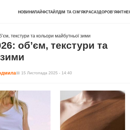
НОВИНИ
ЛАЙФСТАЙЛ
ДІМ ТА СІМ’Я
КРАСА
ЗДОРОВ’Я
ФІТНЕ
б’єм, текстури та кольори майбутньої зими
26: об’єм, текстури та
 зими
юдмила
📅 15 Листопада 2025 - 14:40