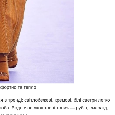
мфортно та тепло
 тренді: світло­бежеві, кремові, білі светри легко
оба. Водночас «коштовні тони» — рубін, смарагд,