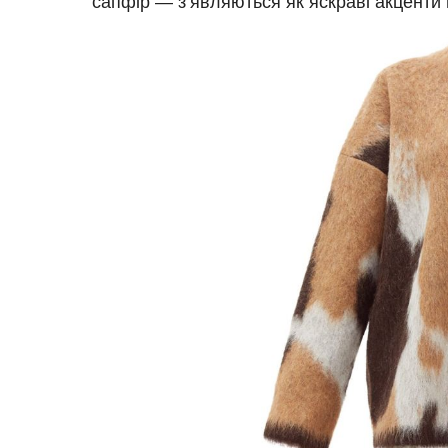
сапфір — з’являються як яскраві акценти 