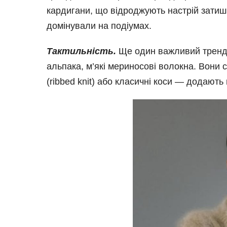
кардигани, що відроджують настрій затишк
домінували на подіумах.
Тактильність.
Ще один важливий тренд. 
альпака, м’які мериносові волокна. Вони 
(ribbed knit) або класичні коси — додають 