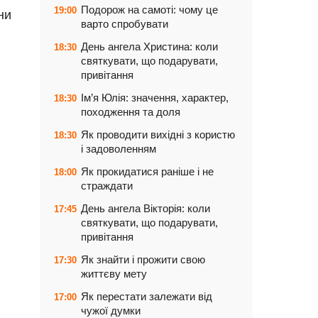
Подорож на самоті: чому це
19:00
ни
варто спробувати
День ангела Христина: коли
18:30
святкувати, що подарувати,
привітання
Ім’я Юлія: значення, характер,
18:30
походження та доля
Як проводити вихідні з користю
18:30
і задоволенням
Як прокидатися раніше і не
18:00
страждати
День ангела Вікторія: коли
17:45
святкувати, що подарувати,
привітання
Як знайти і прожити свою
17:30
життєву мету
Як перестати залежати від
17:00
чужої думки