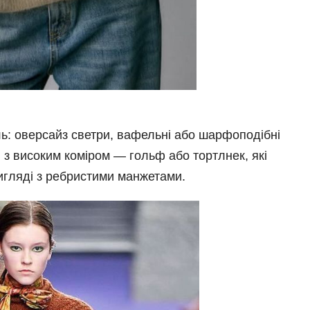
ль: оверсайз светри, вафельні або шарфоподібні
 з високим коміром — гольф або тортлнек, які
игляді з ребристими манжетами.