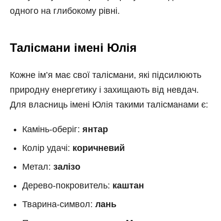
одного на глибокому рівні.
Талісмани імені Юлія
Кожне ім’я має свої талісмани, які підсилюють
природну енергетику і захищають від невдач.
Для власниць імені Юлія такими талісманами є:
Камінь-оберіг:
янтар
Колір удачі:
коричневий
Метал:
залізо
Дерево-покровитель:
каштан
Тварина-символ:
лань