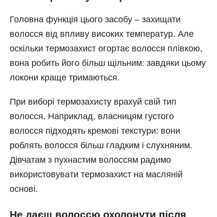
Головна функція цього засобу – захищати
волосся від впливу високих температур. Але
оскільки термозахист огортає волосся плівкою,
вона робить його більш щільним: завдяки цьому
локони краще тримаються.
При виборі термозахисту врахуй свій тип
волосся. Наприклад, власницям густого
волосся підходять кремові текстури: вони
роблять волосся більш гладким і слухняним.
Дівчатам з пухнастим волоссям радимо
використовувати термозахист на масляній
основі.
Не даєш волоссю охолонути після