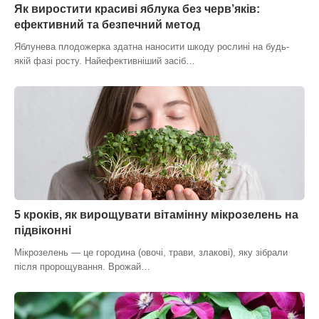
Як виростити красиві яблука без черв’яків:
ефективний та безпечний метод
Яблунева плодожерка здатна наносити шкоду рослині на будь-
якій фазі росту. Найефективніший засіб…
5 кроків, як вирощувати вітамінну мікрозелень на
підвіконні
Мікрозелень — це городина (овочі, трави, злакові), яку зібрали
після пророщування. Врожай…