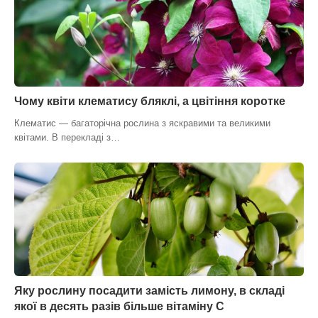
Чому квіти клематису бляклі, а цвітіння коротке
Клематис — багаторічна рослина з яскравими та великими
квітами. В перекладі з…
Яку рослину посадити замість лимону, в складі
якої в десять разів більше вітаміну С